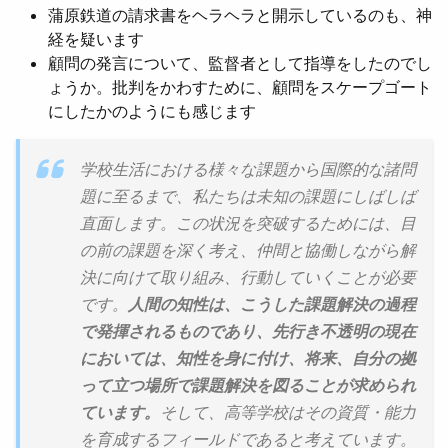
蒲原鉄道の請求書をヘラヘラと開示しているのも、神
経を疑います
顧問の発言について、監督者として指導をしたのでし
ょうか。批判をかわすために、顧問をスケープゴート
にしたかのようにも感じます
学校生活における様々な課題から国際的な諸問
題に至るまで、私たちは未知の課題にしばしば
直面します。この状況を突破するためには、目
の前の課題を深く考え、仲間と協働しながら解
決に向けて取り組み、行動していくことが必要
です。
人間の知性は、こうした課題解決の過程
で発揮されるものであり、先行き不透明の現在
においては、知性を身に付け、将来、自分の拠
って立つ場所で課題解決を図ることが求められ
ています。
そして、高等学校はその資質・能力
を育成するフィールドであると考えています。