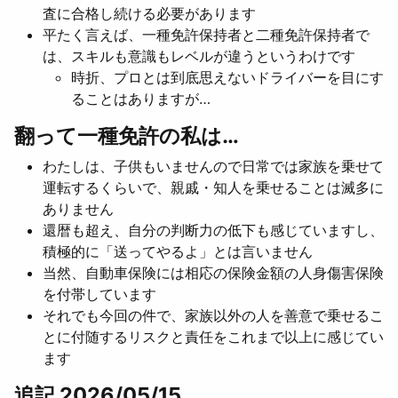
査に合格し続ける必要があります
平たく言えば、一種免許保持者と二種免許保持者で
は、スキルも意識もレベルが違うというわけです
時折、プロとは到底思えないドライバーを目にす
ることはありますが…
翻って一種免許の私は…
わたしは、子供もいませんので日常では家族を乗せて
運転するくらいで、親戚・知人を乗せることは滅多に
ありません
還暦も超え、自分の判断力の低下も感じていますし、
積極的に「送ってやるよ」とは言いません
当然、自動車保険には相応の保険金額の人身傷害保険
を付帯しています
それでも今回の件で、家族以外の人を善意で乗せるこ
とに付随するリスクと責任をこれまで以上に感じてい
ます
追記
2026/05/15