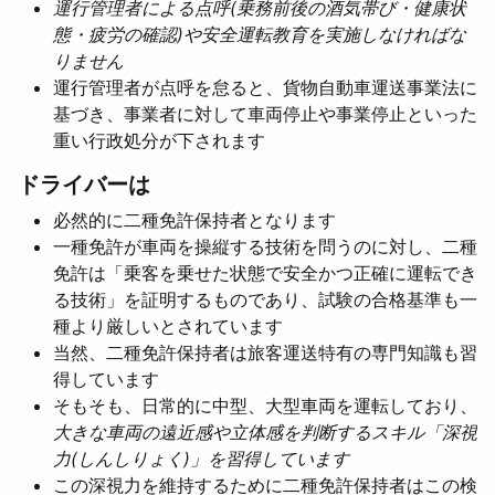
運行管理者による点呼(乗務前後の酒気帯び・健康状
態・疲労の確認)や安全運転教育を実施しなければな
りません
運行管理者が点呼を怠ると、貨物自動車運送事業法に
基づき、事業者に対して車両停止や事業停止といった
重い行政処分が下されます
ドライバーは
必然的に二種免許保持者となります
一種免許が車両を操縦する技術を問うのに対し、二種
免許は「乗客を乗せた状態で安全かつ正確に運転でき
る技術」を証明するものであり、試験の合格基準も一
種より厳しいとされています
当然、二種免許保持者は旅客運送特有の専門知識も習
得しています
そもそも、日常的に中型、大型車両を運転しており、
大きな車両の遠近感や立体感を判断するスキル「深視
力(しんしりょく)」を習得しています
この深視力を維持するために二種免許保持者はこの検