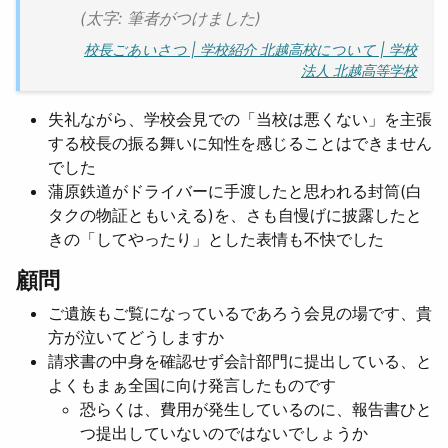
(太字: 筆者がつけました)
校長ごあいさつ | 学校紹介 北越高校について | 学校
法人 北越高等学校
失礼ながら、学校会見での「当校は悪くない」を主張
する校長の振る舞いに知性を感じることはできません
でした
蒲原鉄道がドライバーに手渡したと思われる封筒(白
タクの物証ともいえる)を、さも自慢げに披露したと
きの「してやったり」とした表情も不快でした
顧問
ご遺族もご覧になっているであろう会見の場です、貴
方が泣いてどうしますか
請求書の中身を確認せず会計部門に提出している、と
よくもまぁ全国に向け発言したものです
恐らくは、費用が発生しているのに、報告書ひと
つ提出していないのではないでしょうか